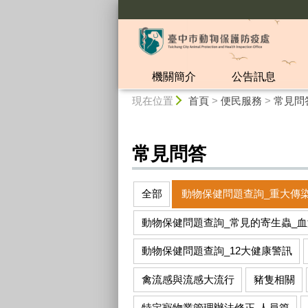
:::
機關簡介
公告訊息
:::
現在位置
首頁
>
便民服務
>
常見問
常見問答
全部
動物保健問題查詢_重大傳
動物保健問題查詢_常見的寄生蟲_
動物保健問題查詢_12大健康警訊
禽流感與流感大流行
豬隻相關
特定寵物業管理辦法修正-人員篇