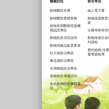
醫藥防疫
教育學習
動物醫院名冊
線上電子書
動物醫院委辦業務
動物保護教育
案
寵物長期醫療照護機
構認證專區
出國考察研究
動物防疫項目說明
動物保護生命
列課程
動物用藥品販賣業者
愛的抱抱-珍
狂犬病防治專區
愛專題報導
禽流感防治專區
非洲豬瘟防治專區
寵物衛生保健諮詢
各地動物防疫機關電
話