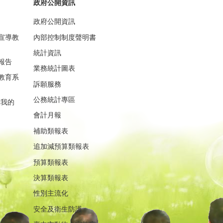
政府公開資訊
政府公開資訊
宣導教
內部控制制度聲明書
統計資訊
報告
業務統計圖表
教育系
訴願服務
公務統計專區
重我的
會計月報
補助類報表
追加減預算類報表
預算類報表
決算類報表
性別主流化
安全及衛生防護