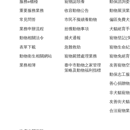
服務e櫃檯
寵物認領養
動保諮詢委
重要服務業務
收容動物公告
動物展演業
常見問答
市民不擬續養動物
偏區免費犬
業務申辦流程
拾獲動物事項
犬貓絕育手
動物相關法令
捕犬通報
寵物登記(
表單下載
急難救助
寵物生命紀
動物衛生相關網站
寵物屍體處理業務
寵物免絕育
業務相簿
臺中市動物之家管理
友善寵物空
策略及動物福利指標
動保志工服
善心捐贈物
非犬貓寵物
友善街犬貓
合法寵物業