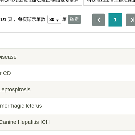
1/1
頁，
每頁顯示筆數
筆
1
sease
r CD
tospirosis
rhagic Icterus
nine Hepatitis ICH