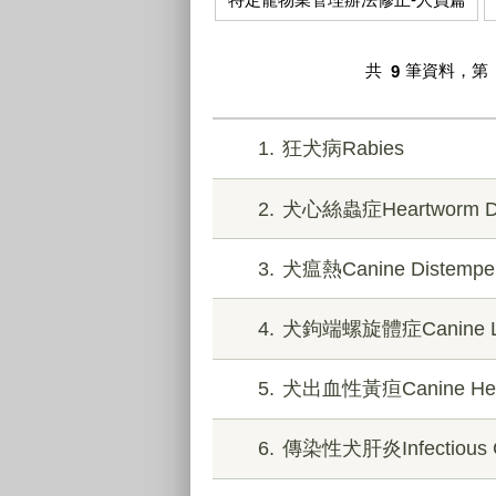
共
9
筆資料，第
1
狂犬病Rabies
2
犬心絲蟲症Heartworm Di
3
犬瘟熱Canine Distempe
4
犬鉤端螺旋體症Canine Lep
5
犬出血性黃疸Canine Hemor
6
傳染性犬肝炎Infectious Ca