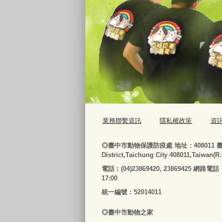
業務聯繫資訊
隱私權政策
資
◎
臺
中市動物保護防疫處
地址：408011
District,Taichung City 408011,Taiwan(R
電話
︰
(04)23869420, 23869425 網路電話
17:00
統一編號：52014011
◎
臺
中市
動物之家