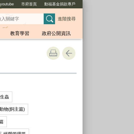
outube
市府首頁
動福基金捐款專戶
進階搜尋
教育學習
政府公開資訊
寄生蟲
動物(飼主篇)
篇
-經營管理篇