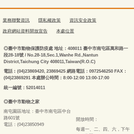
業務聯繫資訊
隱私權政策
資訊安全政策
政府網站資料開放宣告
本處位置
◎
臺
中市動物保護防疫處
地址：408011
臺
中市南屯區萬和路一
段28-18號
/ No.28-18,Sec.1,Wanhe Rd.,Nantun
District,Taichung City 408011,Taiwan(R.O.C)
電話
︰
(04)23869420, 23869425 網路電話：0972546250 FAX：
(04)23869291 本處辦公時間：8:00-12:00 13:00-17:00
統一編號：52014011
◎
臺
中市
動物之家
南屯園區地址：
臺
中市南屯區中台
路601號
開放時間：
電話：(04)23850949
每週一、二、四、六，下午