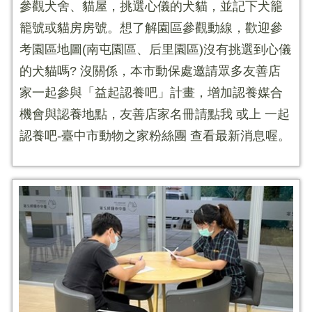
參觀犬舍、貓屋，挑選心儀的犬貓，並記下犬籠
籠號或貓房房號。想了解園區參觀動線，歡迎參
考園區地圖(南屯園區、后里園區)沒有挑選到心儀
的犬貓嗎? 沒關係，本市動保處邀請眾多友善店
家一起參與「益起認養吧」計畫，增加認養媒合
機會與認養地點，友善店家名冊請點我 或上 一起
認養吧-臺中市動物之家粉絲團 查看最新消息喔。