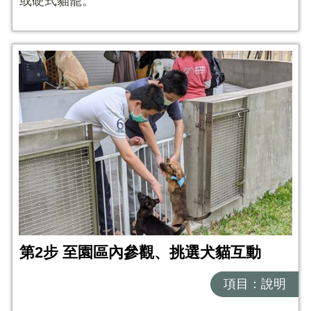
或硬式貓籠。
第2步 至園區內參觀、挑選犬貓互動
項目：說明