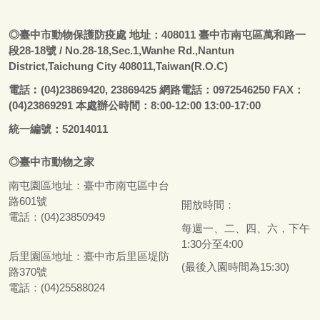
◎
臺
中市動物保護防疫處
地址：408011
臺
中市南屯區萬和路一
段28-18號
/ No.28-18,Sec.1,Wanhe Rd.,Nantun
District,Taichung City 408011,Taiwan(R.O.C)
電話
︰
(04)23869420, 23869425 網路電話：0972546250 FAX：
(04)23869291 本處辦公時間：8:00-12:00 13:00-17:00
統一編號：52014011
◎
臺
中市
動物之家
南屯園區地址：
臺
中市南屯區中台
路601號
開放時間：
電話：(04)23850949
每週一、二、四、六，下午
1:30分至4:00
后里園區地址：
臺
中市后里區堤防
(最後入園時間為15:30)
路370號
電話：(04)25588024