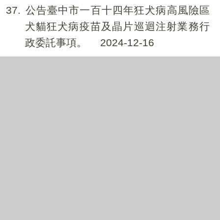
37
公告臺中市一百十四年狂犬病高風險區
犬貓狂犬病疫苗及晶片巡迴注射業務行
政委託事項。
2024-12-16
38
公告臺中市檢舉違反動物保護法案件獎
勵申請流程
2024-11-19
39
113年度臺中市養鹿場結核病檢驗合格共
計17場(詳如附件)
2024-11-14
40
發布「哺乳類寵物飼養與照顧指南」
2024-10-09
41
修正公告實施本市畜牧場暨動物拍賣交