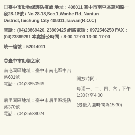
◎
臺
中市動物保護防疫處
地址：408011
臺
中市南屯區萬和路一
段28-18號
/ No.28-18,Sec.1,Wanhe Rd.,Nantun
District,Taichung City 408011,Taiwan(R.O.C)
電話
︰
(04)23869420, 23869425 網路電話：0972546250 FAX：
(04)23869291 本處辦公時間：8:00-12:00 13:00-17:00
統一編號：52014011
◎
臺
中市
動物之家
南屯園區地址：
臺
中市南屯區中台
路601號
開放時間：
電話：(04)23850949
每週一、二、四、六，下午
1:30分至4:00
后里園區地址：
臺
中市后里區堤防
(最後入園時間為15:30)
路370號
電話：(04)25588024