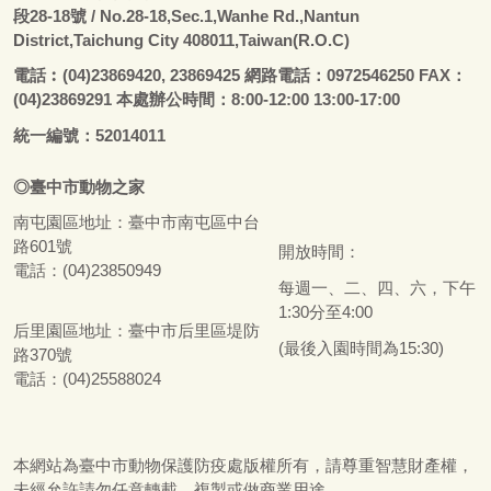
段28-18號
/ No.28-18,Sec.1,Wanhe Rd.,Nantun
District,Taichung City 408011,Taiwan(R.O.C)
電話
︰
(04)23869420, 23869425 網路電話：0972546250 FAX：
(04)23869291 本處辦公時間：8:00-12:00 13:00-17:00
統一編號：52014011
◎
臺
中市
動物之家
南屯園區地址：
臺
中市南屯區中台
路601號
開放時間：
電話：(04)23850949
每週一、二、四、六，下午
1:30分至4:00
后里園區地址：
臺
中市后里區堤防
(最後入園時間為15:30)
路370號
電話：(04)25588024
本網站為
臺
中市動物保護防疫處版權所有，請尊重智慧財產權，
未經允許請勿任意轉載、複製或做商業用途。