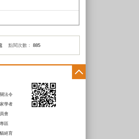
處
點閱次數：
885
關法令
家學者
員會
專區
貓絕育