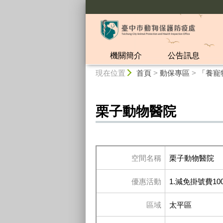
:::
機關簡介
公告訊息
:::
現在位置
首頁
>
動保專區
>
「養寵
栗子動物醫院
空間名稱
栗子動物醫院
優惠活動
1.減免掛號費1
區域
太平區