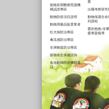
案
寵物長期醫療照護機
構認證專區
出國考察研究
動物防疫項目說明
動物保護生命
列課程
動物用藥品販賣業者
愛的抱抱-珍
狂犬病防治專區
愛專題報導
禽流感防治專區
非洲豬瘟防治專區
寵物衛生保健諮詢
各地動物防疫機關電
話