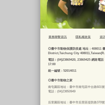
業務聯繫資訊
隱私權政策
資
◎
臺
中市動物保護防疫處
地址：408011
District,Taichung City 408011,Taiwan(R
電話
︰
(04)23869420, 23869425 網路電話
17:00
統一編號：52014011
◎
臺
中市
動物之家
南屯園區地址：
臺
中市南屯區中台路601號
電話：(04)23850949
后里園區地址：
臺
中市后里區堤防路370號