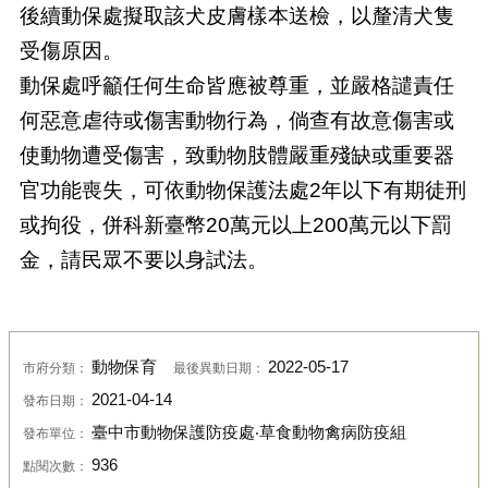
後續動保處擬取該犬皮膚樣本送檢，以釐清犬隻
受傷原因。
動保處呼籲任何生命皆應被尊重，並嚴格譴責任
何惡意虐待或傷害動物行為，倘查有故意傷害或
使動物遭受傷害，致動物肢體嚴重殘缺或重要器
官功能喪失，可依動物保護法處2年以下有期徒刑
或拘役，併科新臺幣20萬元以上200萬元以下罰
金，請民眾不要以身試法。
動物保育
2022-05-17
市府分類：
最後異動日期：
2021-04-14
發布日期：
臺中市動物保護防疫處‧草食動物禽病防疫組
發布單位：
936
點閱次數：