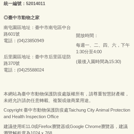
統一編號：52014011
◎
臺
中市
動物之家
南屯園區地址：
臺
中市南屯區中台
路601號
開放時間：
電話：(04)23850949
每週一、二、四、六，下午
1:30分至4:00
后里園區地址：
臺
中市后里區堤防
(最後入園時間為15:30)
路370號
電話：(04)25588024
本網站為
臺
中市動物保護防疫處版權所有，請尊重智慧財產權，
未經允許請勿任意轉載、複製或做商業用途。
Copyright
臺
中市動物保護防疫處Taichung City Animal Protection
and Health Inspection Office
建議使用IE11.0或Firefox瀏覽器或Google Chrome瀏覽器，建議
瀏覽解析度為1024 x 768