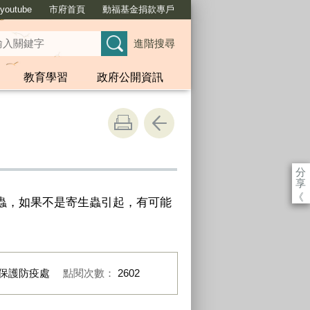
outube
市府首頁
動福基金捐款專戶
進階搜尋
教育學習
政府公開資訊
分
享
《
蟲，如果不是寄生蟲引起，有可能
保護防疫處
點閱次數：
2602