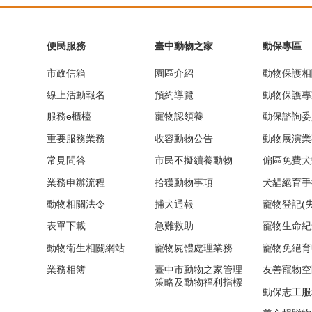
便民服務
臺中動物之家
動保專區
市政信箱
園區介紹
動物保護相
線上活動報名
預約導覽
動物保護專
服務e櫃檯
寵物認領養
動保諮詢委
重要服務業務
收容動物公告
動物展演業
常見問答
市民不擬續養動物
偏區免費犬
業務申辦流程
拾獲動物事項
犬貓絕育手
動物相關法令
捕犬通報
寵物登記(
表單下載
急難救助
寵物生命紀
動物衛生相關網站
寵物屍體處理業務
寵物免絕育
業務相簿
臺中市動物之家管理
友善寵物空
策略及動物福利指標
動保志工服