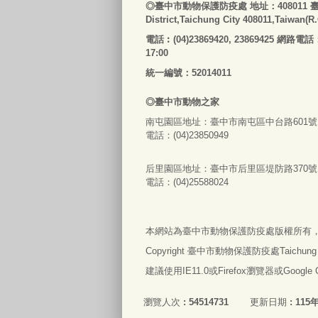
◎
臺
中市動物保護防疫處
地址：408011
District,Taichung City 408011,Taiwan(R
電話
︰
(04)23869420, 23869425 網路電話
17:00
統一編號：52014011
◎
臺
中市
動物之家
南屯園區地址：
臺
中市南屯區中台路601號
電話：(04)23850949
后里園區地址：
臺
中市后里區堤防路370號
電話：(04)25588024
本網站為
臺
中市動物保護防疫處版權所有
Copyright
臺
中市動物保護防疫處Taichung City An
建議使用IE11.0或Firefox瀏覽器或Googl
瀏覽人次
54514731
更新日期
115