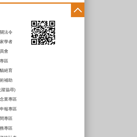
關法令
家學者
員會
專區
貓絕育
術補助
失蹤協尋)
念業專區
申報專區
間專區
務專區