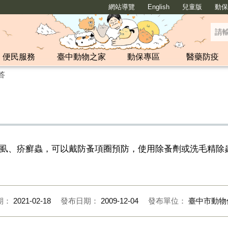
網站導覽
English
兒童版
動保y
便民服務
臺中動物之家
動保專區
醫藥防疫
答
虱、疥癬蟲，可以戴防蚤項圈預防，使用除蚤劑或洗毛精除
期：
2021-02-18
發布日期：
2009-12-04
發布單位：
臺中市動物