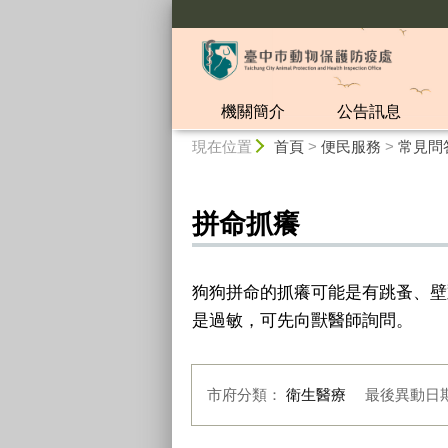
:::
機關簡介
公告訊息
:::
現在位置
首頁
>
便民服務
>
常見問
拼命抓癢
狗狗拼命的抓癢可能是有跳蚤、壁
是過敏，可先向獸醫師詢問。
市府分類：
衛生醫療
最後異動日