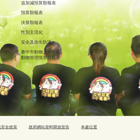
追加減預算類報表
預算類報表
決算類報表
性別主流化
安全及衛生防護
臺中市動物之家收容
動物管理情形月報表
訊安全政策
政府網站資料開放宣告
本處位置