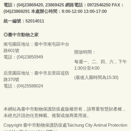
電話
︰
(04)23869420, 23869425 網路電話：0972546250 FAX：
(04)23869291 本處辦公時間：8:00-12:00 13:00-17:00
統一編號：52014011
◎
臺
中市
動物之家
南屯園區地址：
臺
中市南屯區中台
路601號
開放時間：
電話：(04)23850949
每週一、二、四、六，下午
1:30分至4:00
后里園區地址：
臺
中市后里區堤防
(最後入園時間為15:30)
路370號
電話：(04)25588024
本網站為
臺
中市動物保護防疫處版權所有，請尊重智慧財產權，
未經允許請勿任意轉載、複製或做商業用途。
Copyright
臺
中市動物保護防疫處Taichung City Animal Protection