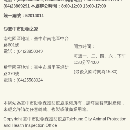
(04)23869291 本處辦公時間：8:00-12:00 13:00-17:00
統一編號：52014011
◎
臺
中市
動物之家
南屯園區地址：
臺
中市南屯區中台
路601號
開放時間：
電話：(04)23850949
每週一、二、四、六，下午
1:30分至4:00
后里園區地址：
臺
中市后里區堤防
(最後入園時間為15:30)
路370號
電話：(04)25588024
本網站為
臺
中市動物保護防疫處版權所有，請尊重智慧財產權，
未經允許請勿任意轉載、複製或做商業用途。
Copyright
臺
中市動物保護防疫處Taichung City Animal Protection
and Health Inspection Office