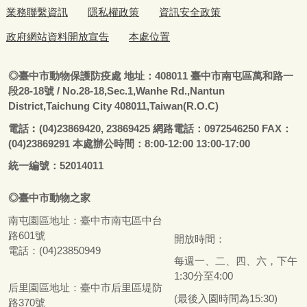
業務聯繫資訊
隱私權政策
資訊安全政策
政府網站資料開放宣告
本處位置
◎
臺
中市動物保護防疫處
地址：408011
臺
中市南屯區萬和路一
段28-18號
/ No.28-18,Sec.1,Wanhe Rd.,Nantun
District,Taichung City 408011,Taiwan(R.O.C)
電話
︰
(04)23869420, 23869425 網路電話：0972546250 FAX：
(04)23869291 本處辦公時間：8:00-12:00 13:00-17:00
統一編號：52014011
◎
臺
中市
動物之家
南屯園區地址：
臺
中市南屯區中台
路601號
開放時間：
電話：(04)23850949
每週一、二、四、六，下午
1:30分至4:00
后里園區地址：
臺
中市后里區堤防
(最後入園時間為15:30)
路370號