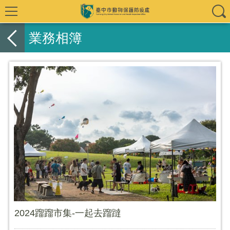
業務相簿
2024蹓蹓市集-一起去蹓躂