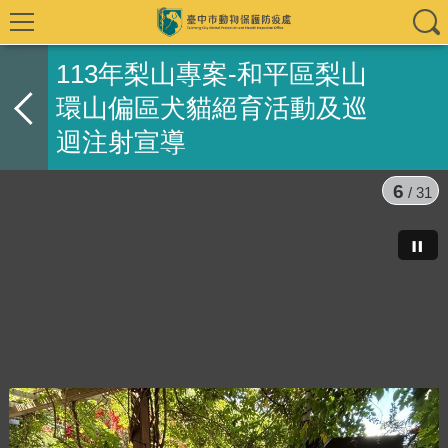
113年梨山專案-和平區梨山
環山偏區犬貓絕育活動及巡
迴注射宣導
6
/ 31