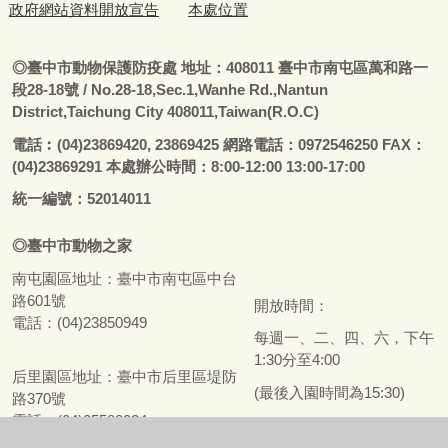
政府網站資料開放宣告
本處位置
◎
臺
中市動物保護防疫處
地址：408011
臺
中市南屯區萬和路一
段28-18號
/ No.28-18,Sec.1,Wanhe Rd.,Nantun
District,Taichung City 408011,Taiwan(R.O.C)
電話
︰
(04)23869420, 23869425 網路電話：0972546250 FAX：
(04)23869291 本處辦公時間：8:00-12:00 13:00-17:00
統一編號：52014011
◎
臺
中市
動物之家
南屯園區地址：
臺
中市南屯區中台
路601號
開放時間：
電話：(04)23850949
每週一、二、四、六，下午
1:30分至4:00
后里園區地址：
臺
中市后里區堤防
(最後入園時間為15:30)
路370號
電話：(04)25588024