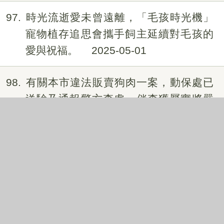
97
時光流逝愛未曾遠離，「毛孩時光機」
寵物植存追思會攜手飼主延續對毛孩的
愛與祝福。
2025-05-01
98
有關本市違法販賣狗肉一案，動保處已
送驗及通報警方查處，倘查獲屬實將嚴
懲不貸！
2025-04-25
99
臺中市5-6月巡迴注射活動開跑囉！愛毛
孩快去施打狂犬病疫苗
2025-04-16
100
有關網傳本市環中東路五段發生轎車停
紅燈時打開車門疏縱犬隻一案，動保處