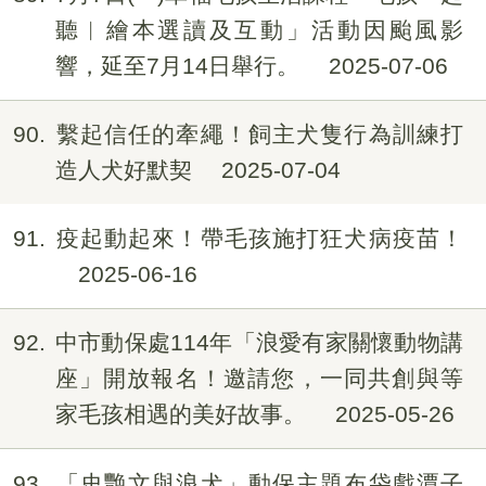
聽︱繪本選讀及互動」活動因颱風影
響，延至7月14日舉行。
2025-07-06
90
繫起信任的牽繩！飼主犬隻行為訓練打
造人犬好默契
2025-07-04
91
疫起動起來！帶毛孩施打狂犬病疫苗！
2025-06-16
92
中市動保處114年「浪愛有家關懷動物講
座」開放報名！邀請您，一同共創與等
家毛孩相遇的美好故事。
2025-05-26
93
「史艷文與浪犬」動保主題布袋戲潭子