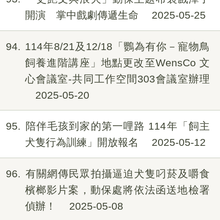
開演 掌中戲劇傳遞生命
2025-05-25
94
114年8/21及12/18「鸚為有你－寵物鳥
飼養進階講座」地點更改至WensCo 文
心會議室-共同工作空間303會議室辦理
2025-05-20
95
陪伴毛孩到家的第一哩路 114年「飼主
犬隻行為訓練」開放報名
2025-05-12
96
有關網傳民眾拍攝逼迫犬隻叼菸及嚼食
檳榔影片案，動保處將依法函送地檢署
偵辦！
2025-05-08