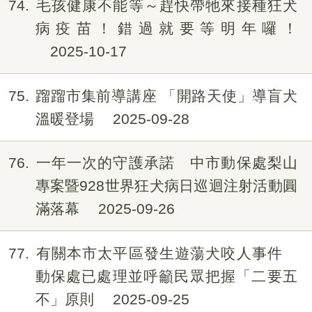
74
毛孩健康不能等～趕快帶牠來接種狂犬
病疫苗！錯過就要等明年囉！
2025-10-17
75
蹓蹓市集前導講座 「開路天使」導盲犬
溫暖登場
2025-09-28
76
一年一次的守護承諾 中市動保處梨山
專案暨928世界狂犬病日巡迴注射活動圓
滿落幕
2025-09-26
77
有關本市太平區發生遊蕩犬咬人事件
動保處已處理並呼籲民眾把握「二要五
不」原則
2025-09-25