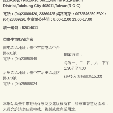
段28-18號
/ No.28-18,Sec.1,Wanhe Rd.,Nantun
District,Taichung City 408011,Taiwan(R.O.C)
電話
︰
(04)23869420, 23869425 網路電話：0972546250 FAX：
(04)23869291 本處辦公時間：8:00-12:00 13:00-17:00
統一編號：52014011
◎
臺
中市
動物之家
南屯園區地址：
臺
中市南屯區中台
路601號
開放時間：
電話：(04)23850949
每週一、二、四、六，下午
1:30分至4:00
后里園區地址：
臺
中市后里區堤防
(最後入園時間為15:30)
路370號
電話：(04)25588024
本網站為
臺
中市動物保護防疫處版權所有，請尊重智慧財產權，
未經允許請勿任意轉載、複製或做商業用途。