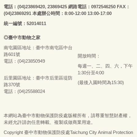
電話
︰
(04)23869420, 23869425 網路電話：0972546250 FAX：
(04)23869291 本處辦公時間：8:00-12:00 13:00-17:00
統一編號：52014011
◎
臺
中市
動物之家
南屯園區地址：
臺
中市南屯區中台
路601號
開放時間：
電話：(04)23850949
每週一、二、四、六，下午
1:30分至4:00
后里園區地址：
臺
中市后里區堤防
(最後入園時間為15:30)
路370號
電話：(04)25588024
本網站為
臺
中市動物保護防疫處版權所有，請尊重智慧財產權，
未經允許請勿任意轉載、複製或做商業用途。
Copyright
臺
中市動物保護防疫處Taichung City Animal Protection