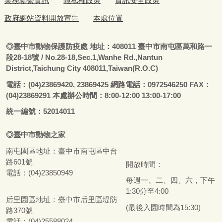
業務聯繫資訊
隱私權政策
資訊安全政策
政府網站資料開放宣告
本處位置
◎
臺
中市動物保護防疫處
地址：408011
臺
中市南屯區萬和路一
段28-18號
/ No.28-18,Sec.1,Wanhe Rd.,Nantun
District,Taichung City 408011,Taiwan(R.O.C)
電話
︰
(04)23869420, 23869425 網路電話：0972546250 FAX：
(04)23869291 本處辦公時間：8:00-12:00 13:00-17:00
統一編號：52014011
◎
臺
中市
動物之家
南屯園區地址：
臺
中市南屯區中台
路601號
開放時間：
電話：(04)23850949
每週一、二、四、六，下午
1:30分至4:00
后里園區地址：
臺
中市后里區堤防
(最後入園時間為15:30)
路370號
電話：(04)25588024