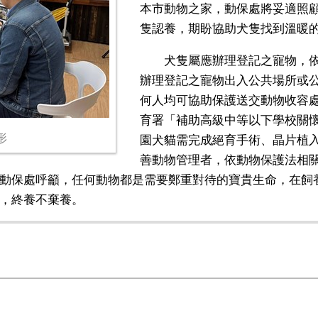
本市動物之家，動保處將妥適照
隻認養，期盼協助犬隻找到溫暖
犬隻屬應辦理登記之寵物，依
辦理登記之寵物出入公共場所或
何人均可協助保護送交動物收容
育署「補助高級中等以下學校關
形
園犬貓需完成絕育手術、晶片植
善動物管理者，依動物保護法相
動保處呼籲，任何動物都是需要鄭重對待的寶貴生命，在飼
，終養不棄養。