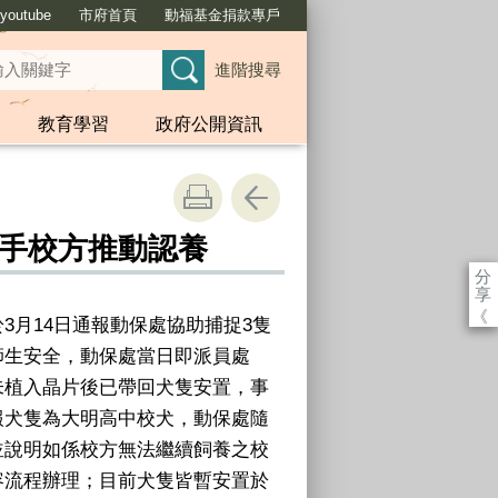
outube
市府首頁
動福基金捐款專戶
進階搜尋
教育學習
政府公開資訊
手校方推動認養
分
享
《
於
3
月
14
日通報動保處協助捕捉
3
隻
師生安全，動保處當日即派員處
未植入晶片後已帶回犬隻安置，事
報犬隻為大明高中校犬，動保處隨
並說明如係校方無法繼續飼養之校
容流程辦理；目前犬隻皆暫安置於