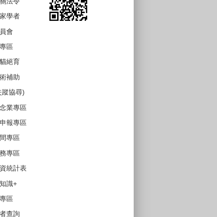
關法令
家學者
員會
專區
貓絕育
術補助
失蹤協尋)
念業專區
申報專區
間專區
務專區
資統計表
知識+
專區
者查詢