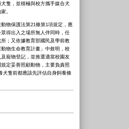
顧犬隻，並積極與校方攜手媒合犬
的家。
動物保護法第
21
條第
1
項規定，應
公眾得出入之場所無人伴同時，任
處所；又依據教育部國民及學前教
懷動物生命教育計畫」中敘明，校
入及寵物登記，並推選適當校園友
關規定妥善照顧動物，主要負責照
養犬隻前都應該先評估自身飼養條