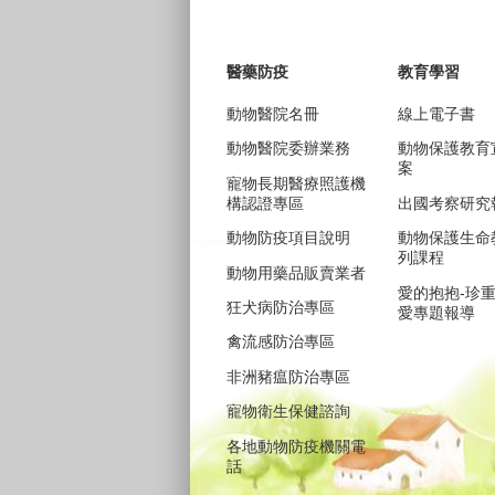
醫藥防疫
教育學習
動物醫院名冊
線上電子書
動物醫院委辦業務
動物保護教育
案
寵物長期醫療照護機
構認證專區
出國考察研究
動物防疫項目說明
動物保護生命
列課程
動物用藥品販賣業者
愛的抱抱-珍
狂犬病防治專區
愛專題報導
禽流感防治專區
非洲豬瘟防治專區
寵物衛生保健諮詢
各地動物防疫機關電
話