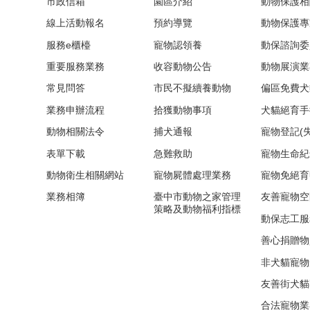
市政信箱
園區介紹
動物保護相
線上活動報名
預約導覽
動物保護專
服務e櫃檯
寵物認領養
動保諮詢委
重要服務業務
收容動物公告
動物展演業
常見問答
市民不擬續養動物
偏區免費犬
業務申辦流程
拾獲動物事項
犬貓絕育手
動物相關法令
捕犬通報
寵物登記(
表單下載
急難救助
寵物生命紀
動物衛生相關網站
寵物屍體處理業務
寵物免絕育
業務相簿
臺中市動物之家管理
友善寵物空
策略及動物福利指標
動保志工服
善心捐贈物
非犬貓寵物
友善街犬貓
合法寵物業