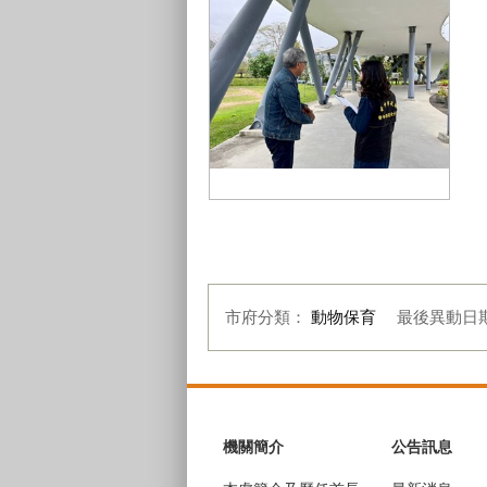
動保處將積極與校方攜手媒合犬隻
認養
市府分類：
動物保育
最後異動日
:::
機關簡介
公告訊息