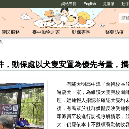
網站導覽
English
兒童版
動保y
便民服務
臺中動物之家
動保專區
醫藥防疫
息
件，動保處以犬隻安置為優先考量，攜
有關大明高中潭子藝術校區
遊蕩犬一案，為維護犬隻與校園
理，經通報人指認並確認犬隻均
後，有民眾於社群媒體反映受通
即派員至校進行訪視瞭解情形，
犬，仍應依本市不擬續養動物收