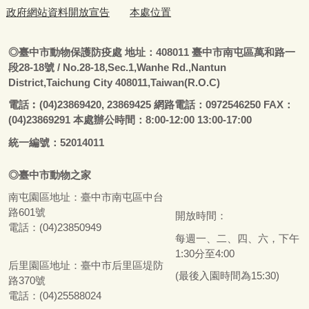
政府網站資料開放宣告
本處位置
◎
臺
中市動物保護防疫處
地址：408011
臺
中市南屯區萬和路一
段28-18號
/ No.28-18,Sec.1,Wanhe Rd.,Nantun
District,Taichung City 408011,Taiwan(R.O.C)
電話
︰
(04)23869420, 23869425 網路電話：0972546250 FAX：
(04)23869291 本處辦公時間：8:00-12:00 13:00-17:00
統一編號：52014011
◎
臺
中市
動物之家
南屯園區地址：
臺
中市南屯區中台
路601號
開放時間：
電話：(04)23850949
每週一、二、四、六，下午
1:30分至4:00
后里園區地址：
臺
中市后里區堤防
(最後入園時間為15:30)
路370號
電話：(04)25588024