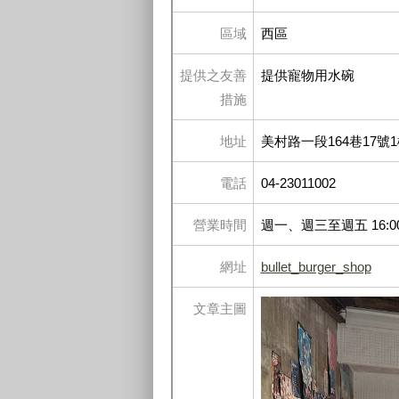
區域
西區
提供之友善
提供寵物用水碗
措施
地址
美村路一段164巷17號
電話
04-23011002
營業時間
週一、週三至週五 16:00 
網址
bullet_burger_shop
文章主圖