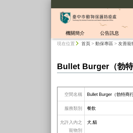
:::
機關簡介
公告訊息
:::
現在位置
首頁
>
動保專區
>
友善寵
Bullet Burger（
空間名稱
Bullet Burger（勃特
服務類別
餐飲
允許入內之
犬,貓
寵物別