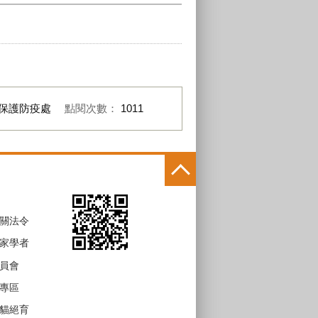
保護防疫處
點閱次數：
1011
關法令
家學者
員會
專區
貓絕育