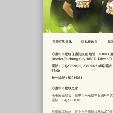
業務聯繫資訊
隱私權政策
資
◎
臺
中市動物保護防疫處
地址：408011
District,Taichung City 408011,Taiwan(R
電話
︰
(04)23869420, 23869425 網路電話
17:00
統一編號：52014011
◎
臺
中市
動物之家
南屯園區地址：
臺
中市南屯區中台路601號
電話：(04)23850949
后里園區地址：
臺
中市后里區堤防路370號