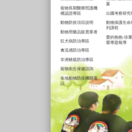
案
寵物長期醫療照護機
構認證專區
出國考察研究
動物防疫項目說明
動物保護生命
列課程
動物用藥品販賣業者
愛的抱抱-珍
狂犬病防治專區
愛專題報導
禽流感防治專區
非洲豬瘟防治專區
寵物衛生保健諮詢
各地動物防疫機關電
話