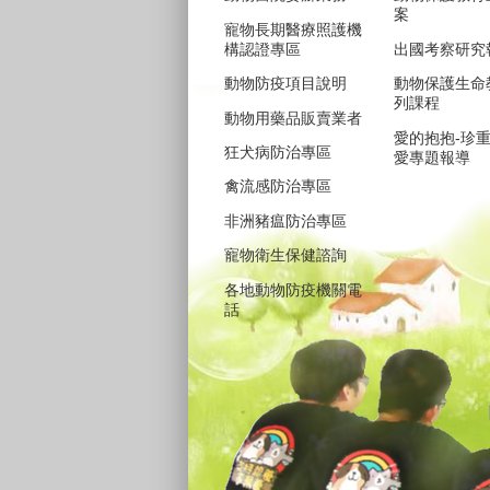
案
寵物長期醫療照護機
構認證專區
出國考察研究
動物防疫項目說明
動物保護生命
列課程
動物用藥品販賣業者
愛的抱抱-珍
狂犬病防治專區
愛專題報導
禽流感防治專區
非洲豬瘟防治專區
寵物衛生保健諮詢
各地動物防疫機關電
話