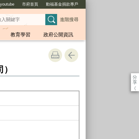
outube
市府首頁
動福基金捐款專戶
進階搜尋
教育學習
政府公開資訊
司）
分
享
《