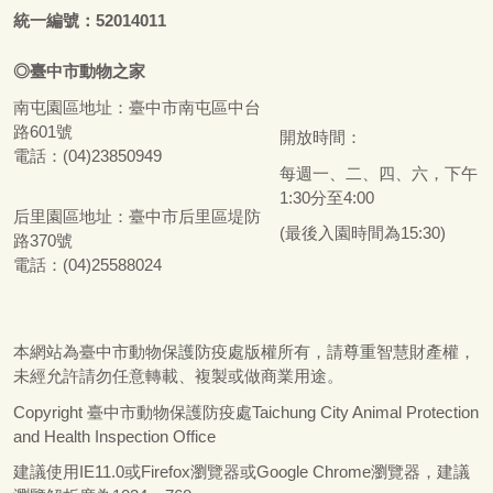
統一編號：52014011
◎
臺
中市
動物之家
南屯園區地址：
臺
中市南屯區中台
路601號
開放時間：
電話：(04)23850949
每週一、二、四、六，下午
1:30分至4:00
后里園區地址：
臺
中市后里區堤防
(最後入園時間為15:30)
路370號
電話：(04)25588024
本網站為
臺
中市動物保護防疫處版權所有，請尊重智慧財產權，
未經允許請勿任意轉載、複製或做商業用途。
Copyright
臺
中市動物保護防疫處Taichung City Animal Protection
and Health Inspection Office
建議使用IE11.0或Firefox瀏覽器或Google Chrome瀏覽器，建議