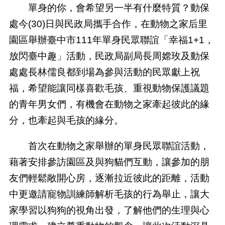
單身的你，會希望另一半有什麼特質？動保
處今
(30)
日與民政局攜手合作，在動物之家后里
園區舉辦臺中市
111
年單身民眾聯誼「幸福
1+1
，
放閃臺中趣」活動，民政局副局長周嫦玫及動保
處處長林儒良都到場為參與活動的民眾獻上祝
福，希望能讓同樣喜歡毛孩、重視動物保護議題
的青年男女們，有機會在動物之家牽起彼此的緣
分，也牽起與毛孩的緣分。
首次在動物之家舉辦的單身民眾聯誼活動，
藉著安排參訪園區及與狗貓們互動，讓參加的朋
友們輕鬆敞開心房，逐漸拉近彼此的距離，活動
中更邀請寵物訓練師解析毛孩的行為舉止，讓大
家學習以狗狗的視角出發，了解他們的生理與心