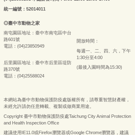
統一編號：52014011
◎
臺
中市
動物之家
南屯園區地址：
臺
中市南屯區中台
路601號
開放時間：
電話：(04)23850949
每週一、二、四、六，下午
1:30分至4:00
后里園區地址：
臺
中市后里區堤防
(最後入園時間為15:30)
路370號
電話：(04)25588024
本網站為
臺
中市動物保護防疫處版權所有，請尊重智慧財產權，
未經允許請勿任意轉載、複製或做商業用途。
Copyright
臺
中市動物保護防疫處Taichung City Animal Protection
and Health Inspection Office
建議使用IE11.0或Firefox瀏覽器或Google Chrome瀏覽器，建議