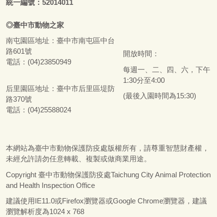
統一編號：52014011
◎
臺
中市
動物之家
南屯園區地址：
臺
中市南屯區中台
路601號
開放時間：
電話：(04)23850949
每週一、二、四、六，下午
1:30分至4:00
后里園區地址：
臺
中市后里區堤防
(最後入園時間為15:30)
路370號
電話：(04)25588024
本網站為
臺
中市動物保護防疫處版權所有，請尊重智慧財產權，
未經允許請勿任意轉載、複製或做商業用途。
Copyright
臺
中市動物保護防疫處Taichung City Animal Protection
and Health Inspection Office
建議使用IE11.0或Firefox瀏覽器或Google Chrome瀏覽器，建議
瀏覽解析度為1024 x 768