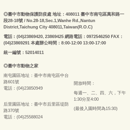
◎
臺
中市動物保護防疫處
地址：408011
臺
中市南屯區萬和路一
段28-18號
/ No.28-18,Sec.1,Wanhe Rd.,Nantun
District,Taichung City 408011,Taiwan(R.O.C)
電話
︰
(04)23869420, 23869425 網路電話：0972546250 FAX：
(04)23869291 本處辦公時間：8:00-12:00 13:00-17:00
統一編號：52014011
◎
臺
中市
動物之家
南屯園區地址：
臺
中市南屯區中台
路601號
開放時間：
電話：(04)23850949
每週一、二、四、六，下午
1:30分至4:00
后里園區地址：
臺
中市后里區堤防
(最後入園時間為15:30)
路370號
電話：(04)25588024