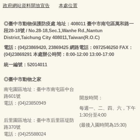
政府網站資料開放宣告
本處位置
◎
臺
中市動物保護防疫處
地址：408011
臺
中市南屯區萬和路一
段28-18號
/ No.28-18,Sec.1,Wanhe Rd.,Nantun
District,Taichung City 408011,Taiwan(R.O.C)
電話
︰
(04)23869420, 23869425 網路電話：0972546250 FAX：
(04)23869291 本處辦公時間：8:00-12:00 13:00-17:00
統一編號：52014011
◎
臺
中市
動物之家
南屯園區地址：
臺
中市南屯區中台
路601號
開放時間：
電話：(04)23850949
每週一、二、四、六，下午
1:30分至4:00
后里園區地址：
臺
中市后里區堤防
(最後入園時間為15:30)
路370號
電話：(04)25588024