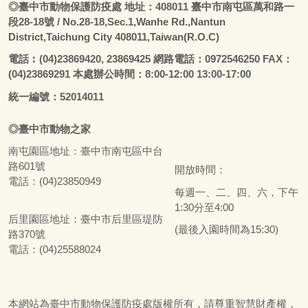
◎
臺
中市動物保護防疫處
地址：408011
臺
中市南屯區萬和路一
段28-18號
/ No.28-18,Sec.1,Wanhe Rd.,Nantun
District,Taichung City 408011,Taiwan(R.O.C)
電話
︰
(04)23869420, 23869425 網路電話：0972546250 FAX：
(04)23869291 本處辦公時間：8:00-12:00 13:00-17:00
統一編號：52014011
◎
臺
中市
動物之家
南屯園區地址：
臺
中市南屯區中台
路601號
開放時間：
電話：(04)23850949
每週一、二、四、六，下午
1:30分至4:00
后里園區地址：
臺
中市后里區堤防
(最後入園時間為15:30)
路370號
電話：(04)25588024
本網站為
臺
中市動物保護防疫處版權所有，請尊重智慧財產權，