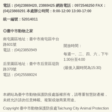
電話
︰
(04)23869420, 23869425 網路電話：0972546250 FAX：
(04)23869291 本處辦公時間：8:00-12:00 13:00-17:00
統一編號：52014011
◎
臺
中市
動物之家
南屯園區地址：
臺
中市南屯區中台
路601號
開放時間：
電話：(04)23850949
每週一、二、四、六，下午
1:30分至4:00
后里園區地址：
臺
中市后里區堤防
(最後入園時間為15:30)
路370號
電話：(04)25588024
本網站為
臺
中市動物保護防疫處版權所有，請尊重智慧財產權，
未經允許請勿任意轉載、複製或做商業用途。
Copyright
臺
中市動物保護防疫處Taichung City Animal Protection