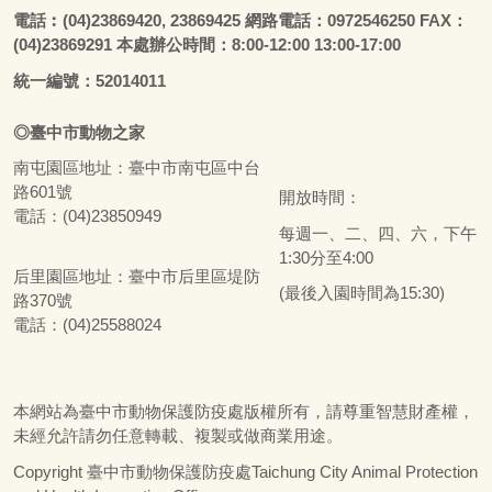
電話
︰
(04)23869420, 23869425 網路電話：0972546250 FAX：
(04)23869291 本處辦公時間：8:00-12:00 13:00-17:00
統一編號：52014011
◎
臺
中市
動物之家
南屯園區地址：
臺
中市南屯區中台
路601號
開放時間：
電話：(04)23850949
每週一、二、四、六，下午
1:30分至4:00
后里園區地址：
臺
中市后里區堤防
(最後入園時間為15:30)
路370號
電話：(04)25588024
本網站為
臺
中市動物保護防疫處版權所有，請尊重智慧財產權，
未經允許請勿任意轉載、複製或做商業用途。
Copyright
臺
中市動物保護防疫處Taichung City Animal Protection