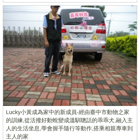
Lucky小黃成為家中的新成員-經由臺中市動物之家
的訓練,從活撥好動蛻變成溫馴聰話的乖乖犬,融入主
人的生活坐息,學會握手隨行等動作,搭乘相親專車到
主人的家