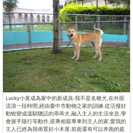
Lucky小黃成為家中的新成員-我不是名種犬,在外面
流浪一段時間,經由臺中市動物之家的訓練,從活撥好
動蛻變成溫馴聰話的乖乖犬,融入主人的生活坐息,學
會握手隨行等動作,搭乘相親專車到主人的家,愛我的
主人已經為我佈置好小木屋,前面還有可以奔跑的庭