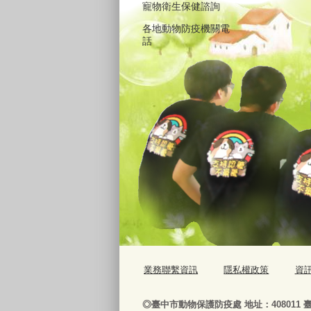
寵物衛生保健諮詢
各地動物防疫機關電
話
業務聯繫資訊
隱私權政策
資
◎
臺
中市動物保護防疫處
地址：408011