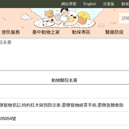
網站導覽
English
兒童版
動保y
便民服務
臺中動物之家
動保專區
醫藥防疫
院名冊
動物醫院名冊
辦寵物登記,特約狂犬病預防注射,委辦寵物絕育手術,委辦急難救助
5054號