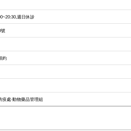
4:00~20:30,週日休診
0號
預約
防疫處‧動物藥品管理組