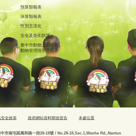
預算類報表
決算類報表
性別主流化
安全及衛生防護
臺中市動物之家收容
動物管理情形月報表
訊安全政策
政府網站資料開放宣告
本處位置
臺
中市南屯區萬和路一段28-18號
/ No.28-18,Sec.1,Wanhe Rd.,Nantun