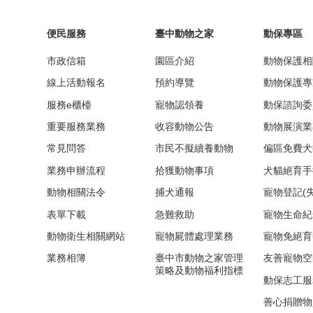
便民服務
臺中動物之家
動保專區
市政信箱
園區介紹
動物保護相
線上活動報名
預約導覽
動物保護專
服務e櫃檯
寵物認領養
動保諮詢委
重要服務業務
收容動物公告
動物展演業
常見問答
市民不擬續養動物
偏區免費犬
業務申辦流程
拾獲動物事項
犬貓絕育手
動物相關法令
捕犬通報
寵物登記(
表單下載
急難救助
寵物生命紀
動物衛生相關網站
寵物屍體處理業務
寵物免絕育
業務相簿
臺中市動物之家管理
友善寵物空
策略及動物福利指標
動保志工服
善心捐贈物