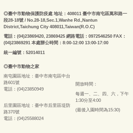
◎
臺
中市動物保護防疫處
地址：408011
臺
中市南屯區萬和路一
段28-18號
/ No.28-18,Sec.1,Wanhe Rd.,Nantun
District,Taichung City 408011,Taiwan(R.O.C)
電話
︰
(04)23869420, 23869425 網路電話：0972546250 FAX：
(04)23869291 本處辦公時間：8:00-12:00 13:00-17:00
統一編號：52014011
◎
臺
中市
動物之家
南屯園區地址：
臺
中市南屯區中台
路601號
開放時間：
電話：(04)23850949
每週一、二、四、六，下午
1:30分至4:00
后里園區地址：
臺
中市后里區堤防
(最後入園時間為15:30)
路370號
電話：(04)25588024