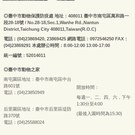
◎
臺
中市動物保護防疫處
地址：408011
臺
中市南屯區萬和路一
段28-18號
/ No.28-18,Sec.1,Wanhe Rd.,Nantun
District,Taichung City 408011,Taiwan(R.O.C)
電話
︰
(04)23869420, 23869425 網路電話：0972546250 FAX：
(04)23869291 本處辦公時間：8:00-12:00 13:00-17:00
統一編號：52014011
◎
臺
中市
動物之家
南屯園區地址：
臺
中市南屯區中台
路601號
開放時間：
電話：(04)23850949
每週一、二、四、六，下午
1:30分至4:00
后里園區地址：
臺
中市后里區堤防
(最後入園時間為15:30)
路370號
電話：(04)25588024