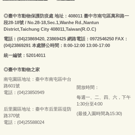
◎
臺
中市動物保護防疫處
地址：408011
臺
中市南屯區萬和路一
段28-18號
/ No.28-18,Sec.1,Wanhe Rd.,Nantun
District,Taichung City 408011,Taiwan(R.O.C)
電話
︰
(04)23869420, 23869425 網路電話：0972546250 FAX：
(04)23869291 本處辦公時間：8:00-12:00 13:00-17:00
統一編號：52014011
◎
臺
中市
動物之家
南屯園區地址：
臺
中市南屯區中台
路601號
開放時間：
電話：(04)23850949
每週一、二、四、六，下午
1:30分至4:00
后里園區地址：
臺
中市后里區堤防
(最後入園時間為15:30)
路370號
電話：(04)25588024