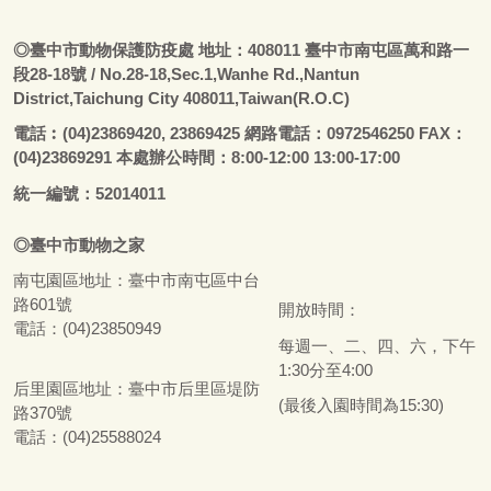
◎
臺
中市動物保護防疫處
地址：408011
臺
中市南屯區萬和路一
段28-18號
/ No.28-18,Sec.1,Wanhe Rd.,Nantun
District,Taichung City 408011,Taiwan(R.O.C)
電話
︰
(04)23869420, 23869425 網路電話：0972546250 FAX：
(04)23869291 本處辦公時間：8:00-12:00 13:00-17:00
統一編號：52014011
◎
臺
中市
動物之家
南屯園區地址：
臺
中市南屯區中台
路601號
開放時間：
電話：(04)23850949
每週一、二、四、六，下午
1:30分至4:00
后里園區地址：
臺
中市后里區堤防
(最後入園時間為15:30)
路370號
電話：(04)25588024