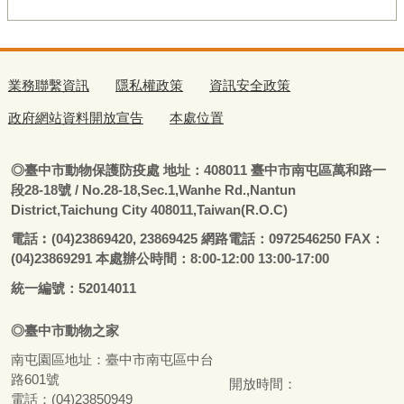
業務聯繫資訊
隱私權政策
資訊安全政策
政府網站資料開放宣告
本處位置
◎
臺
中市動物保護防疫處
地址：408011
臺
中市南屯區萬和路一
段28-18號
/ No.28-18,Sec.1,Wanhe Rd.,Nantun
District,Taichung City 408011,Taiwan(R.O.C)
電話
︰
(04)23869420, 23869425 網路電話：0972546250 FAX：
(04)23869291 本處辦公時間：8:00-12:00 13:00-17:00
統一編號：52014011
◎
臺
中市
動物之家
南屯園區地址：
臺
中市南屯區中台
路601號
開放時間：
電話：(04)23850949