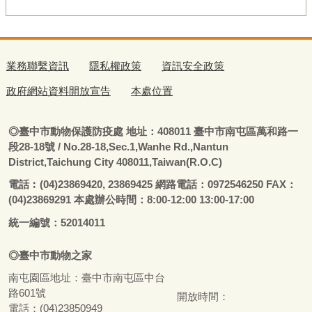
業務聯繫資訊
隱私權政策
資訊安全政策
政府網站資料開放宣告
本處位置
◎
臺
中市動物保護防疫處
地址：408011
臺
中市南屯區萬和路一
段28-18號
/ No.28-18,Sec.1,Wanhe Rd.,Nantun
District,Taichung City 408011,Taiwan(R.O.C)
電話
︰
(04)23869420, 23869425 網路電話：0972546250 FAX：
(04)23869291 本處辦公時間：8:00-12:00 13:00-17:00
統一編號：52014011
◎
臺
中市
動物之家
南屯園區地址：
臺
中市南屯區中台
路601號
開放時間：
電話：(04)23850949