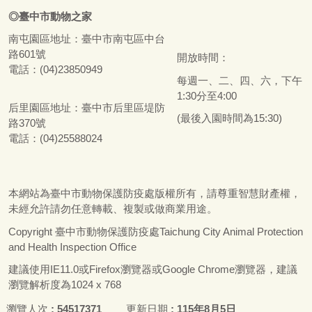
◎
臺
中市
動物之家
南屯園區地址：
臺
中市南屯區中台
路601號
開放時間：
電話：(04)23850949
每週一、二、四、六，下午
1:30分至4:00
后里園區地址：
臺
中市后里區堤防
(最後入園時間為15:30)
路370號
電話：(04)25588024
本網站為
臺
中市動物保護防疫處版權所有，請尊重智慧財產權，
未經允許請勿任意轉載、複製或做商業用途。
Copyright
臺
中市動物保護防疫處Taichung City Animal Protection
and Health Inspection Office
建議使用IE11.0或Firefox瀏覽器或Google Chrome瀏覽器，建議
瀏覽解析度為1024 x 768
瀏覽人次
54517371
更新日期
115年8月5日