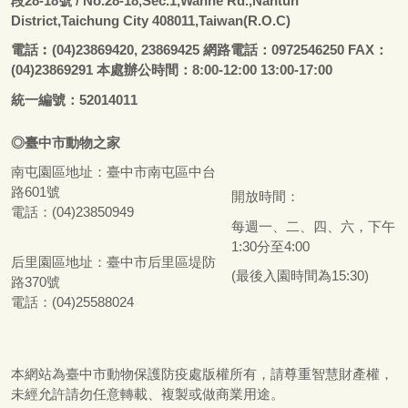
段28-18號
/ No.28-18,Sec.1,Wanhe Rd.,Nantun
District,Taichung City 408011,Taiwan(R.O.C)
電話
︰
(04)23869420, 23869425 網路電話：0972546250 FAX：
(04)23869291 本處辦公時間：8:00-12:00 13:00-17:00
統一編號：52014011
◎
臺
中市
動物之家
南屯園區地址：
臺
中市南屯區中台
路601號
開放時間：
電話：(04)23850949
每週一、二、四、六，下午
1:30分至4:00
后里園區地址：
臺
中市后里區堤防
(最後入園時間為15:30)
路370號
電話：(04)25588024
本網站為
臺
中市動物保護防疫處版權所有，請尊重智慧財產權，
未經允許請勿任意轉載、複製或做商業用途。