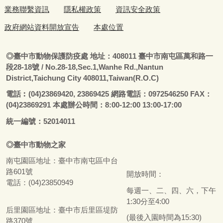
業務聯繫資訊
隱私權政策
資訊安全政策
政府網站資料開放宣告
本處位置
◎
臺
中市動物保護防疫處
地址：408011
臺
中市南屯區萬和路一
段28-18號
/ No.28-18,Sec.1,Wanhe Rd.,Nantun
District,Taichung City 408011,Taiwan(R.O.C)
電話
︰
(04)23869420, 23869425 網路電話：0972546250 FAX：
(04)23869291 本處辦公時間：8:00-12:00 13:00-17:00
統一編號：52014011
◎
臺
中市
動物之家
南屯園區地址：
臺
中市南屯區中台
路601號
開放時間：
電話：(04)23850949
每週一、二、四、六，下午
1:30分至4:00
后里園區地址：
臺
中市后里區堤防
(最後入園時間為15:30)
路370號