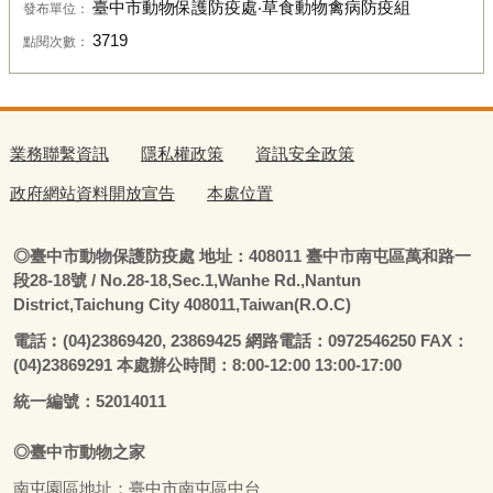
臺中市動物保護防疫處‧草食動物禽病防疫組
發布單位：
3719
點閱次數：
業務聯繫資訊
隱私權政策
資訊安全政策
政府網站資料開放宣告
本處位置
◎
臺
中市動物保護防疫處
地址：408011
臺
中市南屯區萬和路一
段28-18號
/ No.28-18,Sec.1,Wanhe Rd.,Nantun
District,Taichung City 408011,Taiwan(R.O.C)
電話
︰
(04)23869420, 23869425 網路電話：0972546250 FAX：
(04)23869291 本處辦公時間：8:00-12:00 13:00-17:00
統一編號：52014011
◎
臺
中市
動物之家
南屯園區地址：
臺
中市南屯區中台