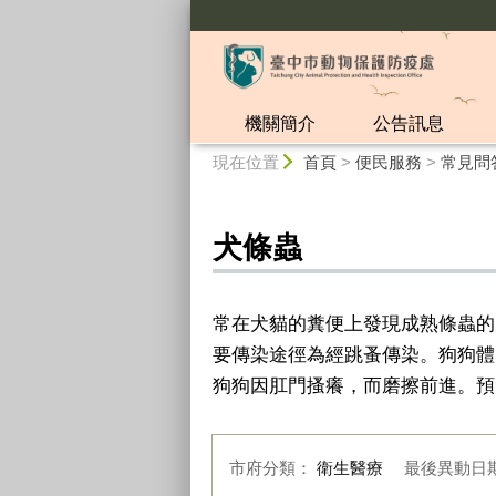
:::
機關簡介
公告訊息
:::
現在位置
首頁
>
便民服務
>
常見問
犬條蟲
常在犬貓的糞便上發現成熟條蟲的
要傳染途徑為經跳蚤傳染。狗狗體
狗狗因肛門搔癢，而磨擦前進。預
市府分類：
衛生醫療
最後異動日