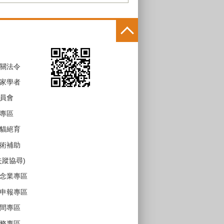
關法令
家學者
員會
專區
貓絕育
術補助
失蹤協尋)
念業專區
申報專區
間專區
務專區