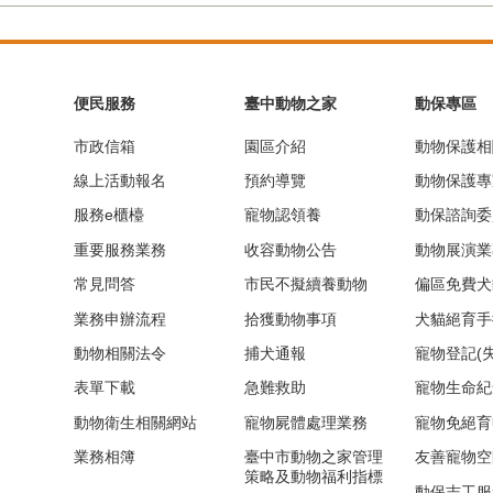
便民服務
臺中動物之家
動保專區
市政信箱
園區介紹
動物保護相
線上活動報名
預約導覽
動物保護專
服務e櫃檯
寵物認領養
動保諮詢委
重要服務業務
收容動物公告
動物展演業
常見問答
市民不擬續養動物
偏區免費犬
業務申辦流程
拾獲動物事項
犬貓絕育手
動物相關法令
捕犬通報
寵物登記(
表單下載
急難救助
寵物生命紀
動物衛生相關網站
寵物屍體處理業務
寵物免絕育
業務相簿
臺中市動物之家管理
友善寵物空
策略及動物福利指標
動保志工服