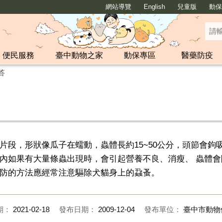
網站導覽
English
兒童版
動保y
便民服務
臺中動物之家
動保專區
醫藥防疫
答
片段，形狀像瓜子在蠕動，蟲體長約15~50公分，頭節會鉤
內如果有大量條蟲出現時，會引起營養不良、消瘦、 蟲體
防的方法應經常注意驅除犬貓身上的蝨蚤。
期：
2021-02-18
發布日期：
2009-12-04
發布單位：
臺中市動物