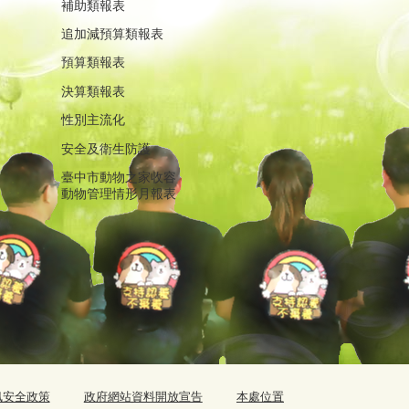
補助類報表
追加減預算類報表
預算類報表
決算類報表
性別主流化
安全及衛生防護
臺中市動物之家收容
動物管理情形月報表
訊安全政策
政府網站資料開放宣告
本處位置