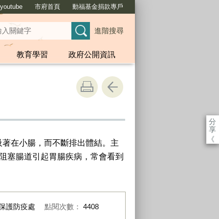
outube
市府首頁
動福基金捐款專戶
進階搜尋
教育學習
政府公開資訊
分
享
《
吸著在小腸，而不斷排出體結。主
會阻塞腸道引起胃腸疾病，常會看到
保護防疫處
點閱次數：
4408