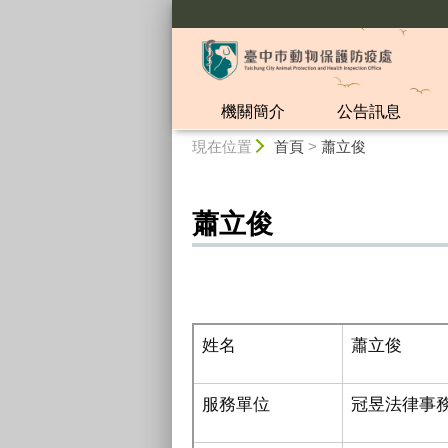
:::
機關簡介
公告訊息
:::
現在位置
首頁
>
蕭立俊
蕭立俊
動物保
姓名
蕭立俊
服務單位
冠昱法律事