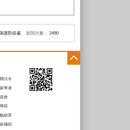
保護防疫處
點閱次數：
2490
關法令
家學者
員會
專區
貓絕育
術補助