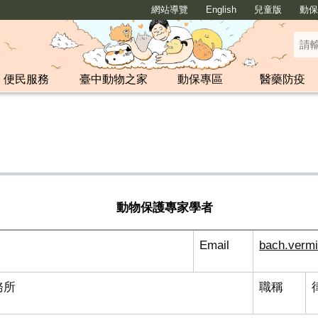
網站導覽
English
兒童版
動保y
便民服務
臺中動物之家
動保專區
醫藥防疫
護專家學者
Email
bach.verm
務所
職稱