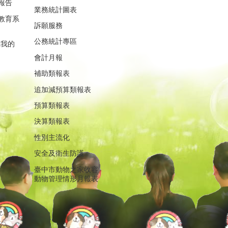
報告
業務統計圖表
教育系
訴願服務
公務統計專區
重我的
會計月報
補助類報表
追加減預算類報表
預算類報表
決算類報表
性別主流化
安全及衛生防護
臺中市動物之家收容
動物管理情形月報表