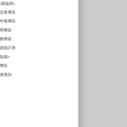
失蹤協尋)
念業專區
申報專區
間專區
務專區
資統計表
知識+
專區
者查詢