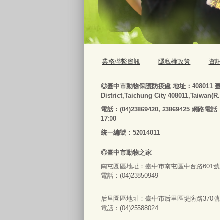
業務聯繫資訊
隱私權政策
資
◎
臺
中市動物保護防疫處
地址：408011
District,Taichung City 408011,Taiwan(R
電話
︰
(04)23869420, 23869425 網路電話
17:00
統一編號：52014011
◎
臺
中市
動物之家
南屯園區地址：
臺
中市南屯區中台路601號
電話：(04)23850949
后里園區地址：
臺
中市后里區堤防路370號
電話：(04)25588024