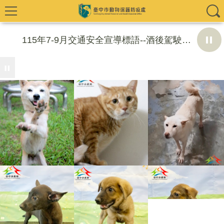
115年7-9月交通安全宣導標語--酒後駕駛危險高，請勿開車上路。
2026 總統盃黑客松
8月10日14:30至15:00防空演習行網降速演練，請預為因應，詳洽NCC官網。
農業部公告「自中華民國一百十四年十月二十二日起禁止輸送豬隻及停止搬運豬隻屠體(含內臟)措施」，並自即日生效。
農業部公告「自中華民國一百十四年十月二十二日起全面禁止搬運廚餘、動物性廢渣、畜禽屠宰下腳料至豬隻飼養場所，且不得作...