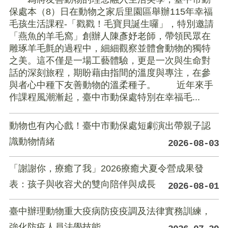
保處本（8）日在動物之家后里園區舉辦115年幸福
毛孩生活課程-「戳戳！毛寶貝誕生囉」，特別邀請
「燕魚的羊毛窩」創辦人陳彥妤老師，帶領民眾在
雕琢羊毛氈的過程中，細細觀察並體會動物的獨特
之美。這不僅是一場工藝體驗，更是一次與生命對
話的深刻旅程，期盼藉由指間的溫度與專注，在參
與者心中種下友善動物的溫柔種子。 近年來手
作課程風潮漸起，臺中市動保處特別在幸福毛...
動物也有內心戲！臺中市動保處短劇演出帶親子認
識動物情緒
2026-08-03
「謝謝你，療癒了我」2026療癒犬夏令營成果發
表：孩子與收容犬的雙向陪伴與成長
2026-08-01
臺中辦理動物重大疫病防疫疫調及法律實務訓練，
強化防疫人員法學技能