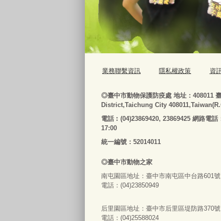
業務聯繫資訊
隱私權政策
資
◎
臺
中市動物保護防疫處
地址：408011
District,Taichung City 408011,Taiwan(R
電話
︰
(04)23869420, 23869425 網路電話
17:00
統一編號：52014011
◎
臺
中市
動物之家
南屯園區地址：
臺
中市南屯區中台路601號
電話：(04)23850949
后里園區地址：
臺
中市后里區堤防路370號
電話：(04)25588024