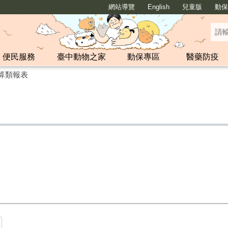
網站導覽
English
兒童版
動保y
便民服務
臺中動物之家
動保專區
醫藥防疫
算類報表