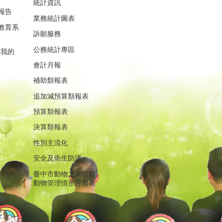
統計資訊
報告
業務統計圖表
教育系
訴願服務
公務統計專區
重我的
會計月報
補助類報表
追加減預算類報表
預算類報表
決算類報表
性別主流化
安全及衛生防護
臺中市動物之家收容
動物管理情形月報表