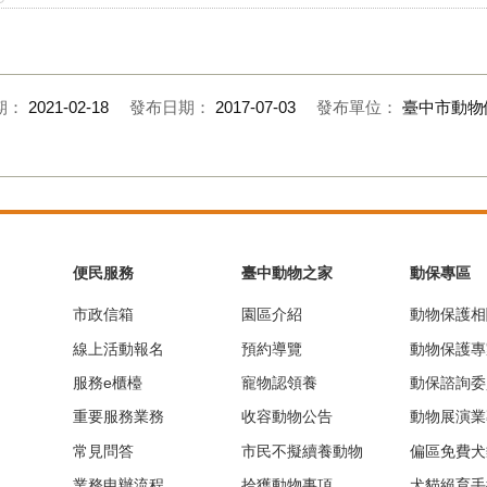
期：
2021-02-18
發布日期：
2017-07-03
發布單位：
臺中市動物
便民服務
臺中動物之家
動保專區
市政信箱
園區介紹
動物保護相
線上活動報名
預約導覽
動物保護專
服務e櫃檯
寵物認領養
動保諮詢委
重要服務業務
收容動物公告
動物展演業
常見問答
市民不擬續養動物
偏區免費犬
業務申辦流程
拾獲動物事項
犬貓絕育手