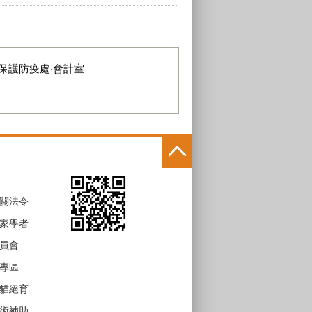
保護防疫處‧會計室
關法令
家學者
員會
專區
貓絕育
術補助