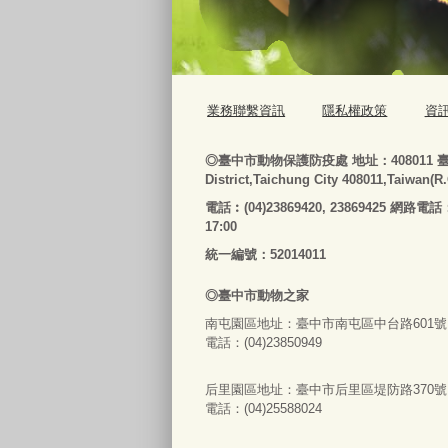
業務聯繫資訊
隱私權政策
資
◎
臺
中市動物保護防疫處
地址：408011
District,Taichung City 408011,Taiwan(R
電話
︰
(04)23869420, 23869425 網路電話
17:00
統一編號：52014011
◎
臺
中市
動物之家
南屯園區地址：
臺
中市南屯區中台路601號
電話：(04)23850949
后里園區地址：
臺
中市后里區堤防路370號
電話：(04)25588024