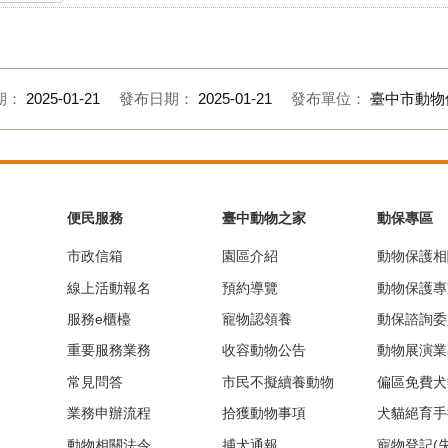
期：
2025-01-21
發布日期：
2025-01-21
發布單位：
臺中市動物
便民服務
臺中動物之家
動保專區
市政信箱
園區介紹
動物保護相
線上活動報名
預約導覽
動物保護專
服務e櫃檯
寵物認領養
動保諮詢委
重要服務業務
收容動物公告
動物展演業
常見問答
市民不擬續養動物
偏區免費犬
業務申辦流程
拾獲動物事項
犬貓絕育手
動物相關法令
捕犬通報
寵物登記(