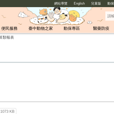
網站導覽
English
兒童版
動保y
便民服務
臺中動物之家
動保專區
醫藥防疫
算類報表
1073 KB