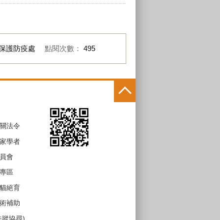
保護防疫處
點閱次數：
495
關法令
家學者
員會
專區
貓絕育
術補助
失蹤協尋)