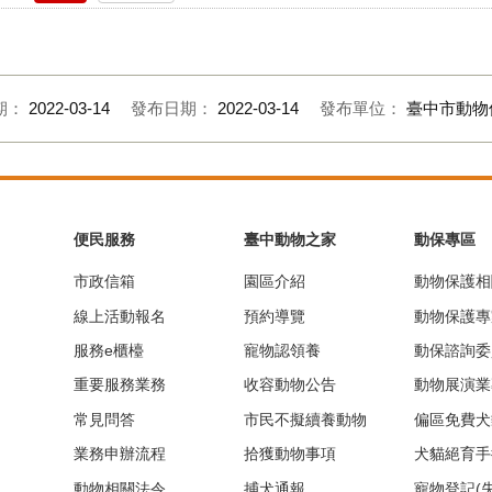
期：
2022-03-14
發布日期：
2022-03-14
發布單位：
臺中市動物
便民服務
臺中動物之家
動保專區
市政信箱
園區介紹
動物保護相
線上活動報名
預約導覽
動物保護專
服務e櫃檯
寵物認領養
動保諮詢委
重要服務業務
收容動物公告
動物展演業
常見問答
市民不擬續養動物
偏區免費犬
業務申辦流程
拾獲動物事項
犬貓絕育手
動物相關法令
捕犬通報
寵物登記(