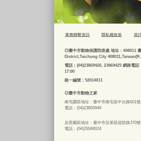
業務聯繫資訊
隱私權政策
資
◎
臺
中市動物保護防疫處
地址：408011
District,Taichung City 408011,Taiwan(R
電話
︰
(04)23869420, 23869425 網路電話
17:00
統一編號：52014011
◎
臺
中市
動物之家
南屯園區地址：
臺
中市南屯區中台路601號
電話：(04)23850949
后里園區地址：
臺
中市后里區堤防路370號
電話：(04)25588024