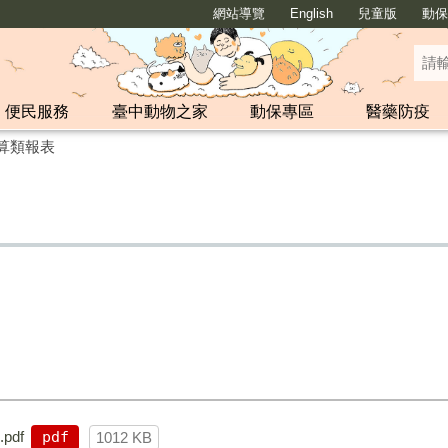
網站導覽
English
兒童版
動保y
便民服務
臺中動物之家
動保專區
醫藥防疫
算類報表
pdf
pdf
1012 KB