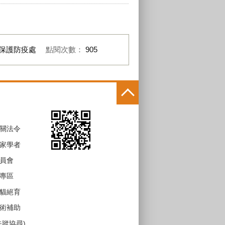
保護防疫處
點閱次數：
905
關法令
家學者
員會
專區
貓絕育
術補助
失蹤協尋)