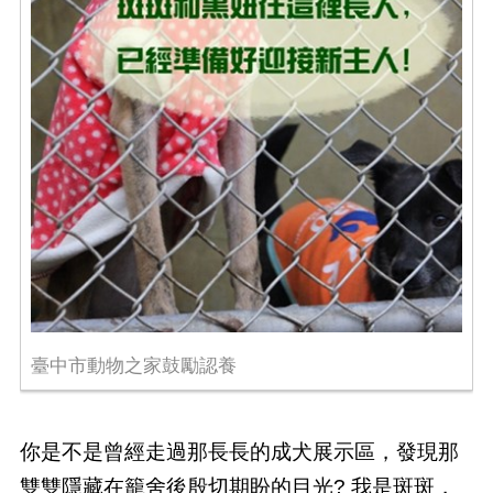
臺中市動物之家鼓勵認養
你是不是曾經走過那長長的成犬展示區，發現那
雙雙隱藏在籠舍後殷切期盼的目光? 我是斑斑，