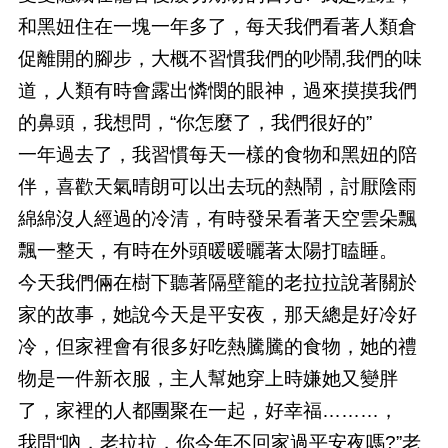
和黑妞住在一塊一年多了，每天我們看著人類倉
促離開的腳步，大概不習慣我們的吵鬧,我們的味
道，人類有時會露出憐憫的眼神，過來摸摸我們
的鼻頭，我想問，“你怎麼了，我們很好的”
一年過去了，我習慣每天一樣的食物和黑妞的陪
伴，喜歡天氣晴朗可以出去玩的熱鬧，討厭陰雨
綿綿沒人經過的冷清，有時發呆看著天空雲朵飄
飄一整天，有時在外頭暖暖曬著太陽打瞌睡。
今天我們倆在樹下聽著隔壁籠的老拉拉說著關於
家的故事，她說今天是平安夜，那天總是好冷好
冷，但家裡會有很多好吃熱騰騰的食物，她的禮
物是一件新衣服，主人幫她穿上時嫌她又變胖
了，家裡的人都團聚在一起，好幸福………，
我問“吶，老拉拉，你今年不回家過平安夜嗎?”老