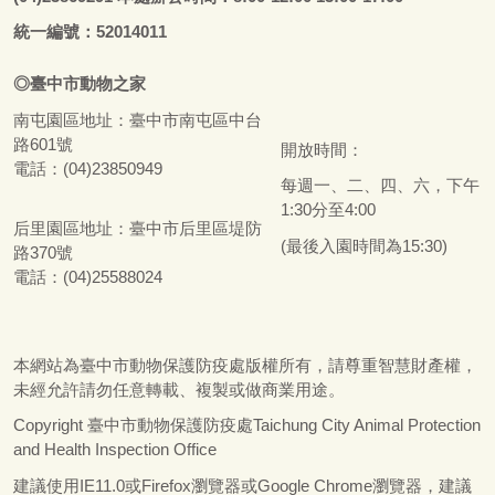
統一編號：52014011
◎
臺
中市
動物之家
南屯園區地址：
臺
中市南屯區中台
路601號
開放時間：
電話：(04)23850949
每週一、二、四、六，下午
1:30分至4:00
后里園區地址：
臺
中市后里區堤防
(最後入園時間為15:30)
路370號
電話：(04)25588024
本網站為
臺
中市動物保護防疫處版權所有，請尊重智慧財產權，
未經允許請勿任意轉載、複製或做商業用途。
Copyright
臺
中市動物保護防疫處Taichung City Animal Protection
and Health Inspection Office
建議使用IE11.0或Firefox瀏覽器或Google Chrome瀏覽器，建議