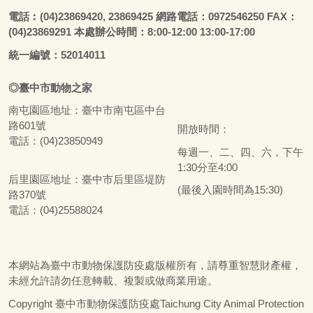
電話
︰
(04)23869420, 23869425 網路電話：0972546250 FAX：
(04)23869291 本處辦公時間：8:00-12:00 13:00-17:00
統一編號：52014011
◎
臺
中市
動物之家
南屯園區地址：
臺
中市南屯區中台
路601號
開放時間：
電話：(04)23850949
每週一、二、四、六，下午
1:30分至4:00
后里園區地址：
臺
中市后里區堤防
(最後入園時間為15:30)
路370號
電話：(04)25588024
本網站為
臺
中市動物保護防疫處版權所有，請尊重智慧財產權，
未經允許請勿任意轉載、複製或做商業用途。
Copyright
臺
中市動物保護防疫處Taichung City Animal Protection